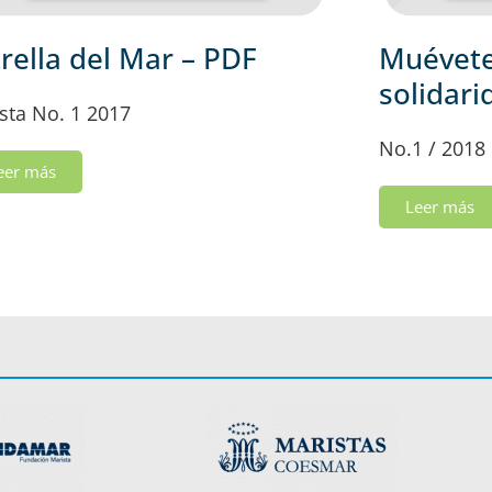
trella del Mar – PDF
Muévete 
solidari
sta No. 1 2017
No.1 / 2018
eer más
Leer más