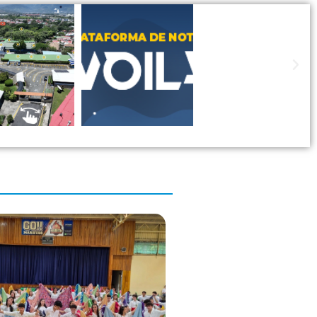
Plataforma
0 Colegio
Maristas de
de notas
Marista
Champagnat
VOILA