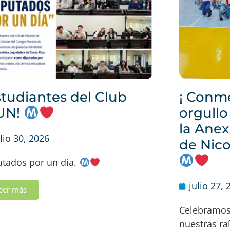
studiantes del Club
¡ Conm
UN!
orgullo
la Anex
ulio 30, 2026
de Nico
utados por un dia.
julio 27, 
eer más
Celebramos
nuestras ra