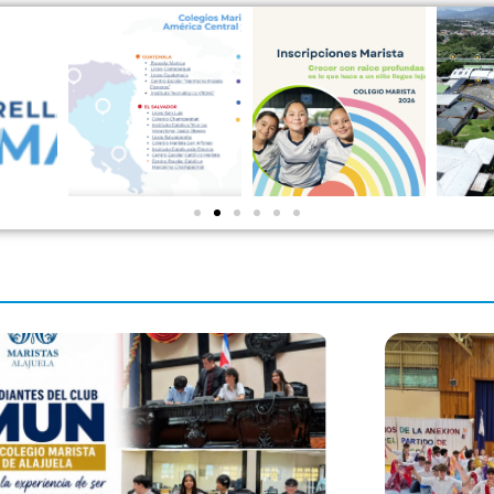
Formando
Mentes
Proceso
 de
36
Inspirando
Inscripción
sta
Corazones
2026
MÁSALLÁDELAULA