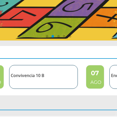
07
Convivencia 10 B
En
O
AGO